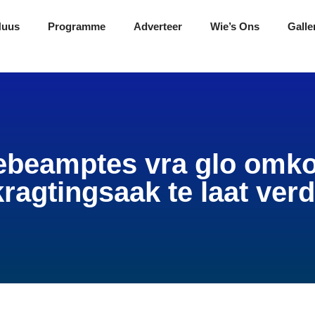
Nuus
Programme
Adverteer
Wie’s Ons
Galle
iebeamptes vra glo om
kragtingsaak te laat ver