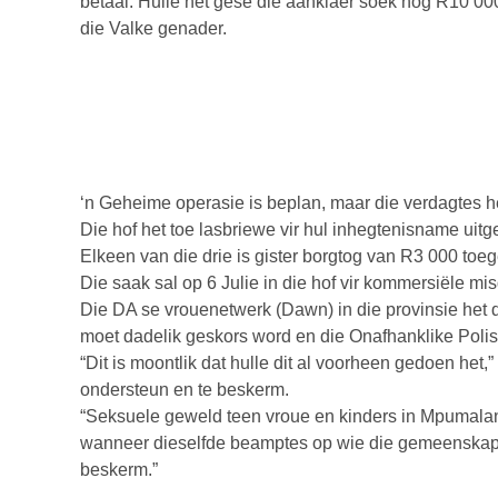
betaal. Hulle het gesê die aanklaer soek nog R10 000
die Valke genader.
‘n Geheime operasie is beplan, maar die verdagtes het
Die hof het toe lasbriewe vir hul inhegtenisname uitge
Elkeen van die drie is gister borgtog van R3 000 toe
Die saak sal op 6 Julie in die hof vir kommersiële 
Die DA se vrouenetwerk (Dawn) in die provinsie het d
moet dadelik geskors word en die Onafhanklike Polis
“Dit is moontlik dat hulle dit al voorheen gedoen het,”
ondersteun en te beskerm.
“Seksuele geweld teen vroue en kinders in Mpumalang
wanneer dieselfde beamptes op wie die gemeenskap st
beskerm.”