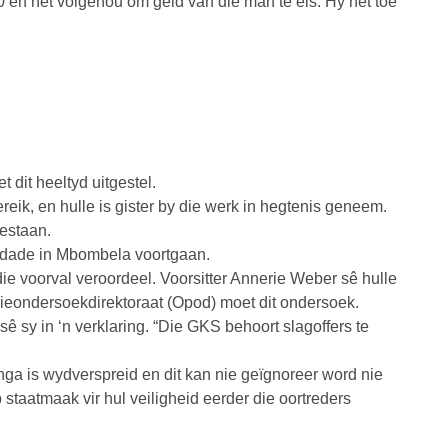
 en het volgehou om geld van die man te eis. Hy het toe
 dit heeltyd uitgestel.
reik, en hulle is gister by die werk in hegtenis geneem.
gestaan.
misdade in Mbombela voortgaan.
ie voorval veroordeel. Voorsitter Annerie Weber sê hulle
ieondersoekdirektoraat (Opod) moet dit ondersoek.
 sê sy in ‘n verklaring. “Die GKS behoort slagoffers te
a is wydverspreid en dit kan nie geïgnoreer word nie
aatmaak vir hul veiligheid eerder die oortreders