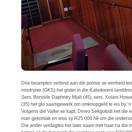
Drie beamptes verbind aan die polisie se eenheid t
misdrywe (GKS) het gister in die Kabokweni-landdros
Sers. Bonisile Daphney Mjali (45), sers. Xolani Howa
(35) het glo saamgewerk om omkoopgeld te eis by ‘n 
Volgens die Valke se kapt. Dineo Sekgotodi het die 
man gekontak en wou sy R25 000 hê om die ondersoe
Die ander verdagtes het later saam met haar na die