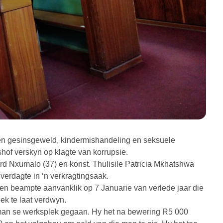
een gesinsgeweld, kindermishandeling en seksuele
hof verskyn op klagte van korrupsie.
rd Nxumalo (37) en konst. Thulisile Patricia Mkhatshwa
verdagte in ‘n verkragtingsaak.
een beampte aanvanklik op 7 Januarie van verlede jaar die
k te laat verdwyn.
 man se werksplek gegaan. Hy het na bewering R5 000