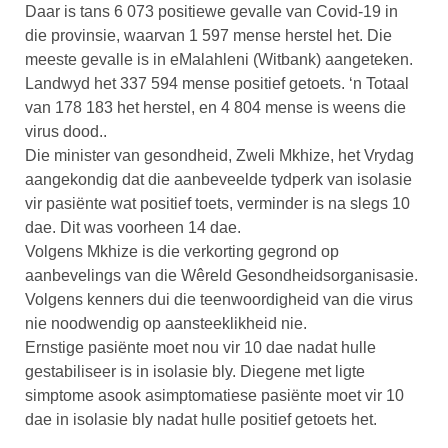
Daar is tans 6 073 positiewe gevalle van Covid-19 in
die provinsie, waarvan 1 597 mense herstel het. Die
meeste gevalle is in eMalahleni (Witbank) aangeteken.
Landwyd het 337 594 mense positief getoets. ‘n Totaal
van 178 183 het herstel, en 4 804 mense is weens die
virus dood..
Die minister van gesondheid, Zweli Mkhize, het Vrydag
aangekondig dat die aanbeveelde tydperk van isolasie
vir pasiënte wat positief toets, verminder is na slegs 10
dae. Dit was voorheen 14 dae.
Volgens Mkhize is die verkorting gegrond op
aanbevelings van die Wêreld Gesondheidsorganisasie.
Volgens kenners dui die teenwoordigheid van die virus
nie noodwendig op aansteeklikheid nie.
Ernstige pasiënte moet nou vir 10 dae nadat hulle
gestabiliseer is in isolasie bly. Diegene met ligte
simptome asook asimptomatiese pasiënte moet vir 10
dae in isolasie bly nadat hulle positief getoets het.