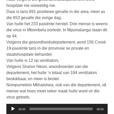
hospitale nie oorweldig nie.
Daar is tans 691 positiewe gevalle in die area, meer as
die 653 gevalle die vorige dag.
Van hulle het 233 pasiënte herstel. Drie mense is weens
die virus in Mbombela oorlede. In Mpumalanga staan dit
op 44.
Volgens die gesondheidsdepartement, word 156 Covid-
19-pasiënte tans in die provinsie se private en
staatshospitale behandel.
Van hulle is 12 op ventilators.
Volgens Sharon Nkosi, woordvoerder van die
departement, het hulle ‘n totaal van 184 ventilators
beskikbaar, en meer is bestel.
Nompumelelo Mkhatshwa, ook van die departement, sê
mense wat hoes moet seker maak hulle word vir die
virus getoets.
Klankspeler
00:00
00:00