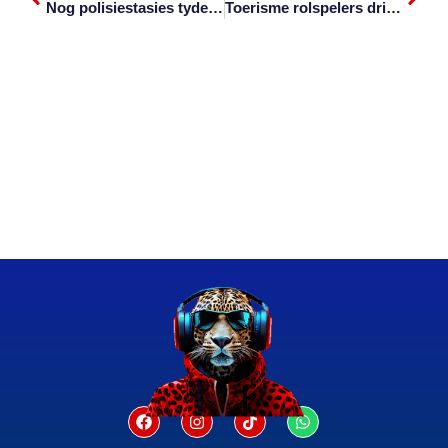
Nog polisiestasies tydelik gesluit
Toerisme rolspelers dring vreedsaam aan op kans om te heropen