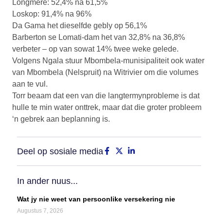
Longmere: 52,4% na 61,5%
Loskop: 91,4% na 96%
Da Gama het dieselfde gebly op 56,1%
Barberton se Lomati-dam het van 32,8% na 36,8%
verbeter – op van sowat 14% twee weke gelede.
Volgens Ngala stuur Mbombela-munisipaliteit ook water
van Mbombela (Nelspruit) na Witrivier om die volumes
aan te vul.
Torr beaam dat een van die langtermynprobleme is dat
hulle te min water onttrek, maar dat die groter probleem
‘n gebrek aan beplanning is.
Deel op sosiale media
In ander nuus...
Wat jy nie weet van persoonlike versekering nie
Augustus 7, 2026