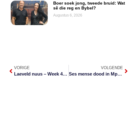
Boer soek jong, tweede bruid: Wat
sê die reg en Bybel?
Augustus 6, 2026
VORIGE
VOLGENDE
Laeveld nuus – Week 4 van 2021
Ses mense dood in Mpumalanga weens oorstromings