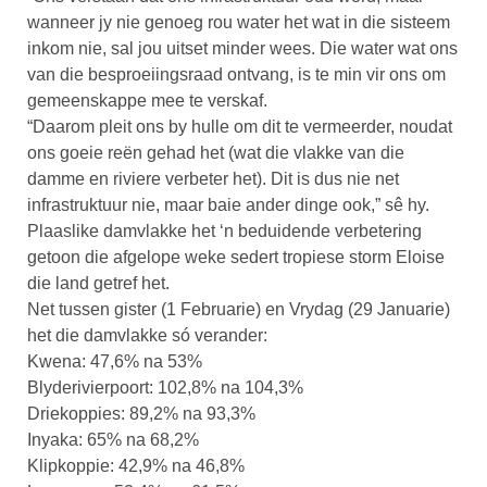
wanneer jy nie genoeg rou water het wat in die sisteem
inkom nie, sal jou uitset minder wees. Die water wat ons
van die besproeiingsraad ontvang, is te min vir ons om
gemeenskappe mee te verskaf.
“Daarom pleit ons by hulle om dit te vermeerder, noudat
ons goeie reën gehad het (wat die vlakke van die
damme en riviere verbeter het). Dit is dus nie net
infrastruktuur nie, maar baie ander dinge ook,” sê hy.
Plaaslike damvlakke het ‘n beduidende verbetering
getoon die afgelope weke sedert tropiese storm Eloise
die land getref het.
Net tussen gister (1 Februarie) en Vrydag (29 Januarie)
het die damvlakke só verander:
Kwena: 47,6% na 53%
Blyderivierpoort: 102,8% na 104,3%
Driekoppies: 89,2% na 93,3%
Inyaka: 65% na 68,2%
Klipkoppie: 42,9% na 46,8%