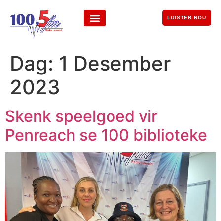
LUISTER NOU
Dag:
1 Desember
2023
Skenk speelgoed vir
Penreach se 100 biblioteke