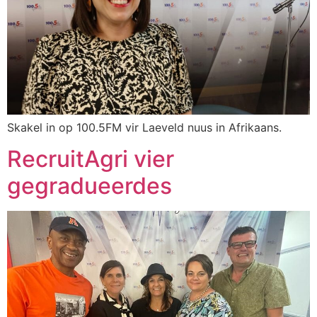
Skakel in op 100.5FM vir Laeveld nuus in Afrikaans.
RecruitAgri vier
gegradueerdes