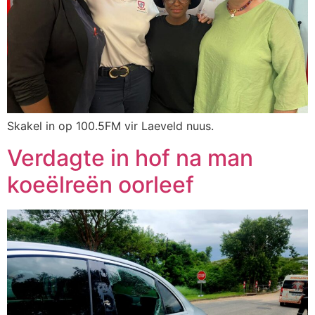
Skakel in op 100.5FM vir Laeveld nuus.
Verdagte in hof na man
koeëlreën oorleef