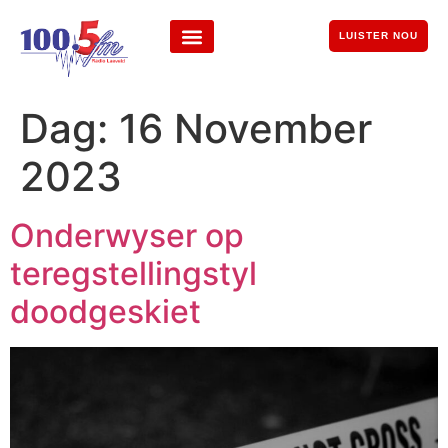
LUISTER NOU
Dag:
16 November
2023
Onderwyser op
teregstellingstyl
doodgeskiet