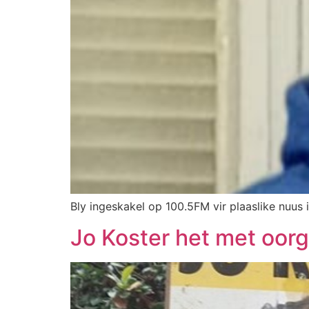
Bly ingeskakel op 100.5FM vir plaaslike nuus i
Jo Koster het met oor