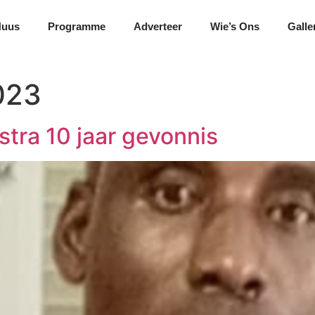
Nuus
Programme
Adverteer
Wie’s Ons
Galle
023
stra 10 jaar gevonnis