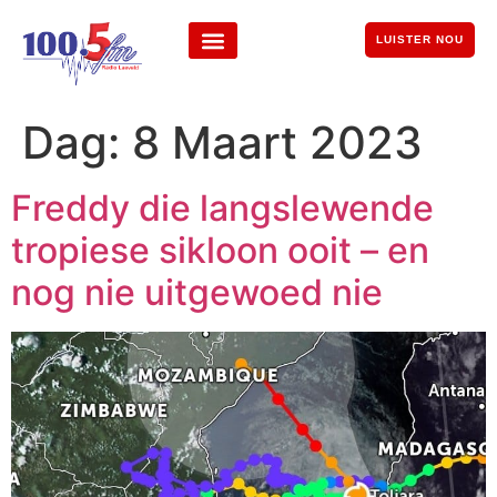
LUISTER NOU
Dag:
8 Maart 2023
Freddy die langslewende
tropiese sikloon ooit – en
nog nie uitgewoed nie