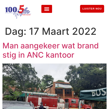
LUISTER NOU
Dag:
17 Maart 2022
Man aangekeer wat brand
stig in ANC kantoor