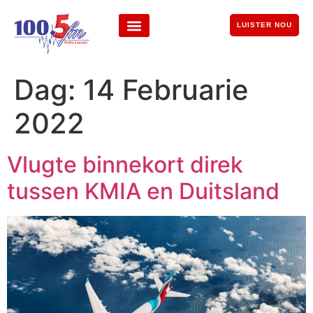
LUISTER NOU
Dag:
14 Februarie
2022
Vlugte binnekort direk
tussen KMIA en Duitsland