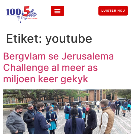
LUISTER NOU
Etiket:
youtube
Bergvlam se Jerusalema
Challenge al meer as
miljoen keer gekyk