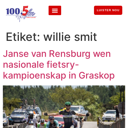
LUISTER NOU
Etiket:
willie smit
Janse van Rensburg wen
nasionale fietsry-
kampioenskap in Graskop