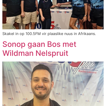
Skakel in op 100.5FM vir plaaslike nuus in Afrikaans.
Sonop gaan Bos met
Wildman Nelspruit