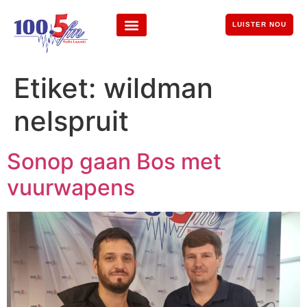
LUISTER NOU
Etiket:
wildman
nelspruit
Sonop gaan Bos met
vuurwapens