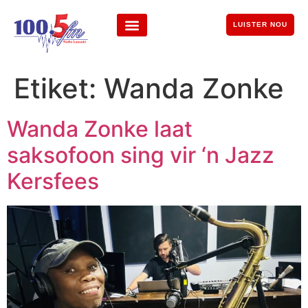
LUISTER NOU
Etiket:
Wanda Zonke
Wanda Zonke laat
saksofoon sing vir ‘n Jazz
Kersfees