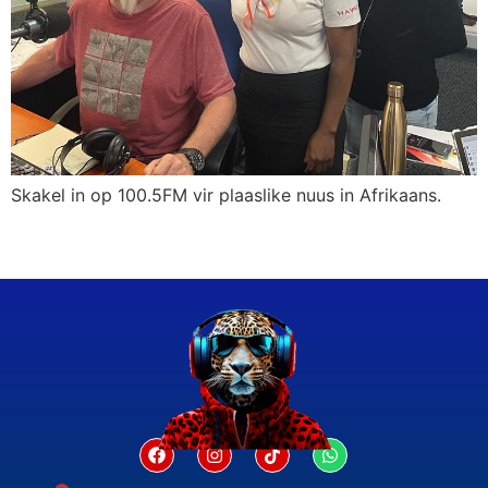
Skakel in op 100.5FM vir plaaslike nuus in Afrikaans.