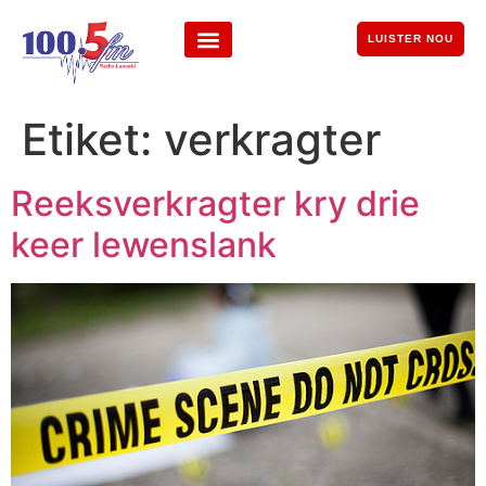
LUISTER NOU
Etiket:
verkragter
Reeksverkragter kry drie
keer lewenslank