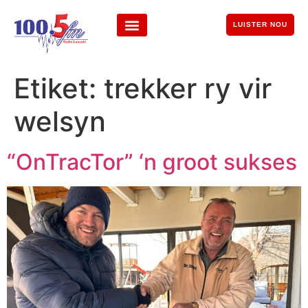
LUISTER NOU
Etiket:
trekker ry vir
welsyn
“OnTracTor” ‘n groot sukses