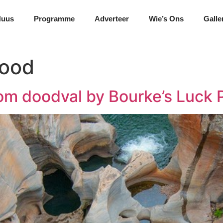
Nuus
Programme
Adverteer
Wie’s Ons
Galle
dood
om doodval by Bourke’s Luck 