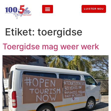
LUISTER NOU
Etiket:
toergidse
Toergidse mag weer werk