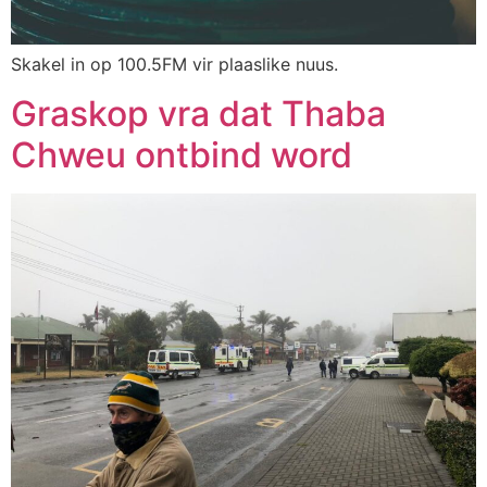
Skakel in op 100.5FM vir plaaslike nuus.
Graskop vra dat Thaba
Chweu ontbind word