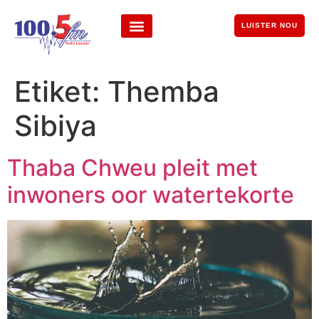
LUISTER NOU
Etiket:
Themba
Sibiya
Thaba Chweu pleit met
inwoners oor watertekorte