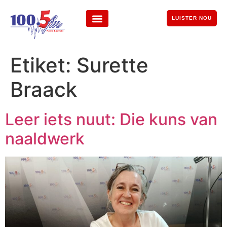
LUISTER NOU
Etiket:
Surette
Braack
Leer iets nuut: Die kuns van
naaldwerk