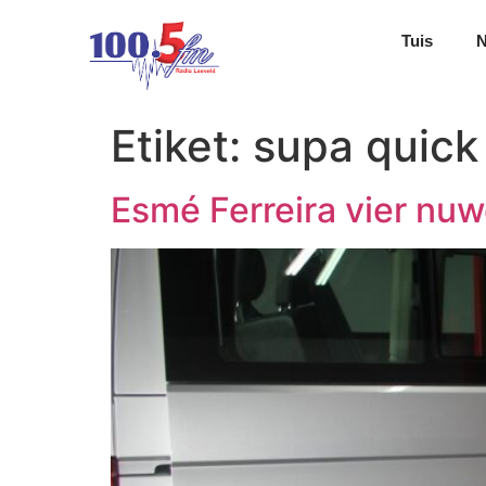
Tuis
Etiket:
supa quick
Esmé Ferreira vier nu