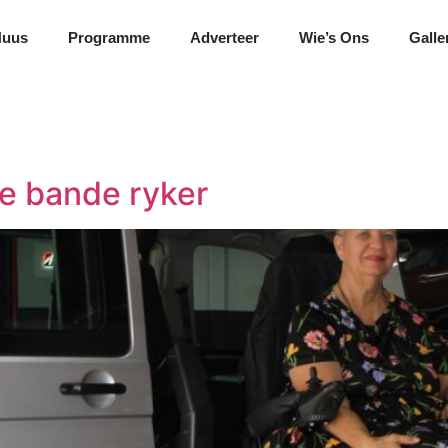
Nuus
Programme
Adverteer
Wie’s Ons
Galle
we bande ryker