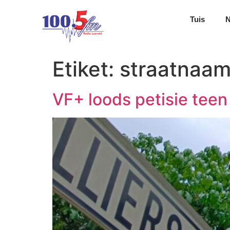
Tuis
Etiket:
straatnaam
VF+ loods petisie tee