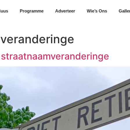
Nuus
Programme
Adverteer
Wie’s Ons
Galle
veranderinge
n straatnaamveranderinge