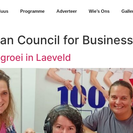
Nuus
Programme
Adverteer
Wie’s Ons
Galle
can Council for Busine
groei in Laeveld