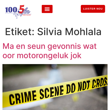
LUISTER NOU
Etiket:
Silvia Mohlala
Ma en seun gevonnis wat
oor motorongeluk jok