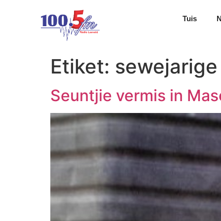
Tuis
Etiket:
sewejarige
Seuntjie vermis in Mas