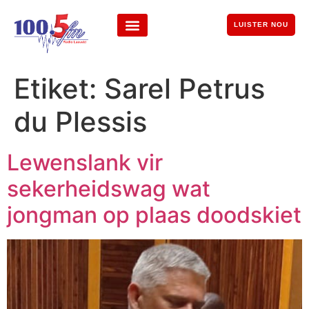
LUISTER NOU
Etiket:
Sarel Petrus
du Plessis
Lewenslank vir
sekerheidswag wat
jongman op plaas doodskiet