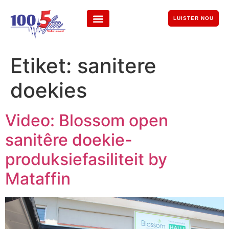
LUISTER NOU
Etiket:
sanitere
doekies
Video: Blossom open
sanitêre doekie-
produksiefasiliteit by
Mataffin