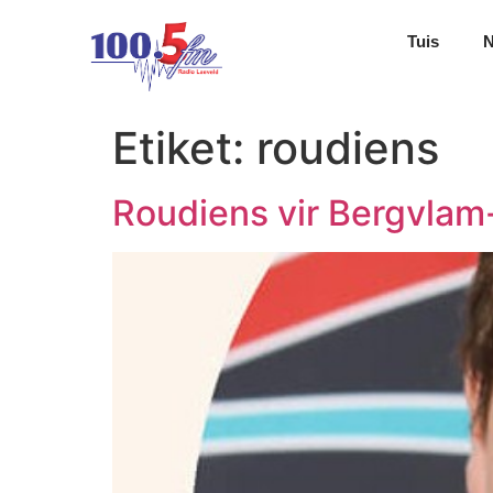
Tuis
Etiket:
roudiens
Roudiens vir Bergvla