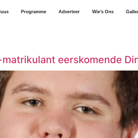
Nuus
Programme
Adverteer
Wie’s Ons
Galle
m-matrikulant eerskomende Di