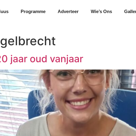
Nuus
Programme
Adverteer
Wie’s Ons
Galle
gelbrecht
0 jaar oud vanjaar