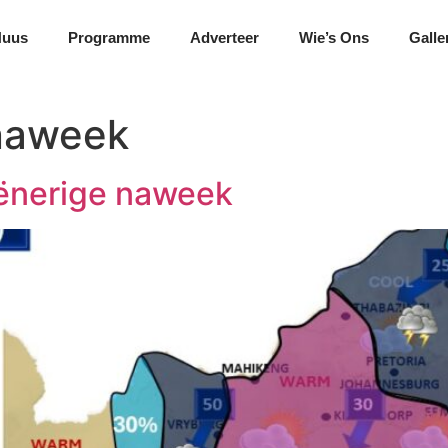
Nuus
Programme
Adverteer
Wie’s Ons
Galle
naweek
eënerige naweek