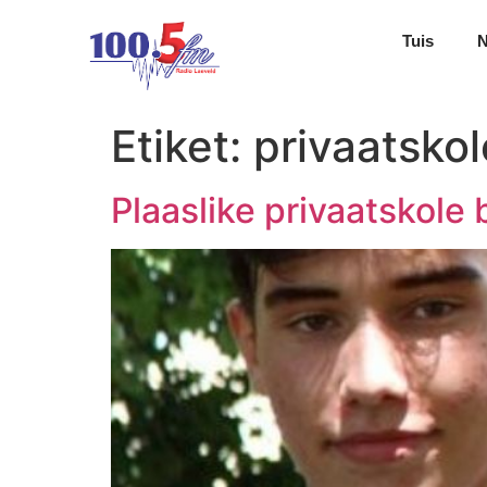
Tuis
Etiket:
privaatskol
Plaaslike privaatskole