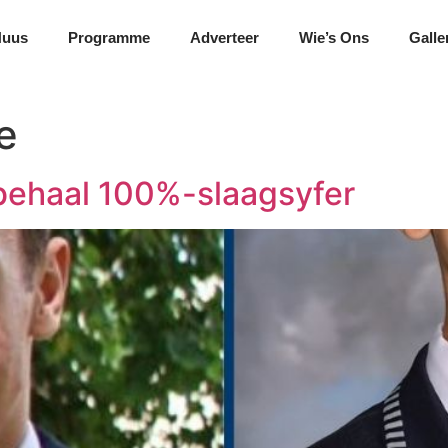
Nuus
Programme
Adverteer
Wie’s Ons
Galle
e
 behaal 100%-slaagsyfer