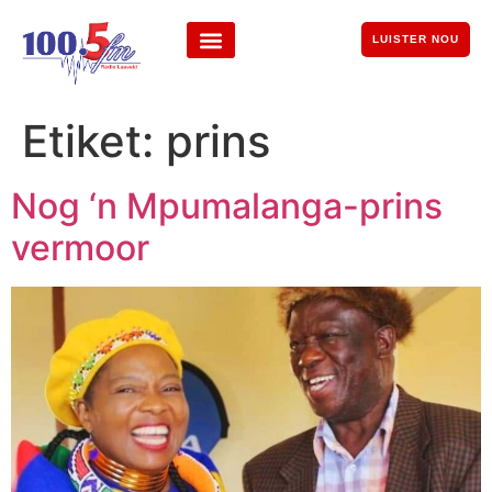
LUISTER NOU
Etiket:
prins
Nog ‘n Mpumalanga-prins
vermoor