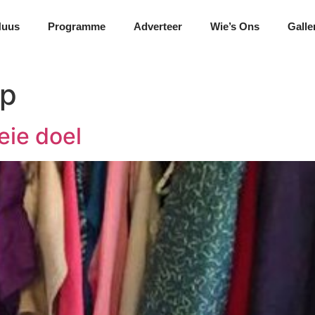
Nuus
Programme
Adverteer
Wie’s Ons
Galle
op
eie doel