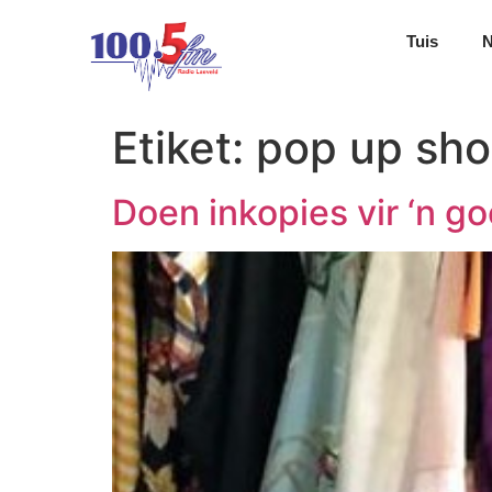
Tuis
Etiket:
pop up sh
Doen inkopies vir ‘n go