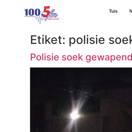
Tuis
Etiket:
polisie soe
Polisie soek gewapend