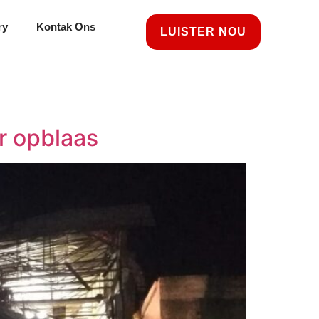
ry
Kontak Ons
LUISTER NOU
r opblaas