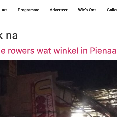
Nuus
Programme
Adverteer
Wie’s Ons
Galle
k na
e rowers wat winkel in Pienaa