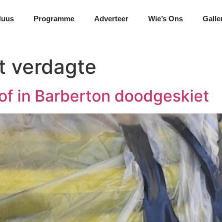
Nuus
Programme
Adverteer
Wie’s Ons
Galle
et verdagte
tof in Barberton doodgeskiet