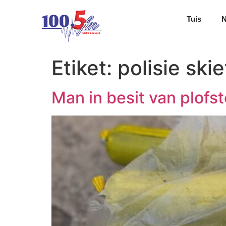
Tuis
Etiket:
polisie ski
Man in besit van plofs