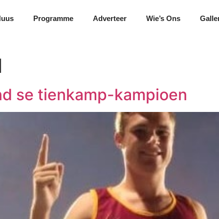
Nuus
Programme
Adverteer
Wie’s Ons
Galle
l
and se tienkamp-kampioen