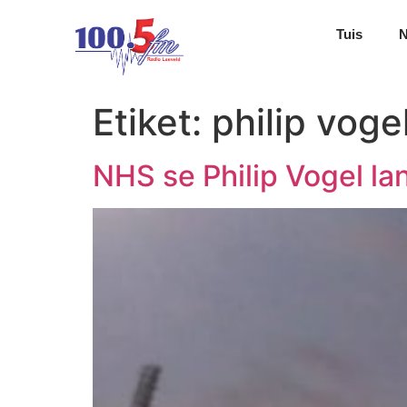
Tuis
Etiket:
philip voge
NHS se Philip Vogel l