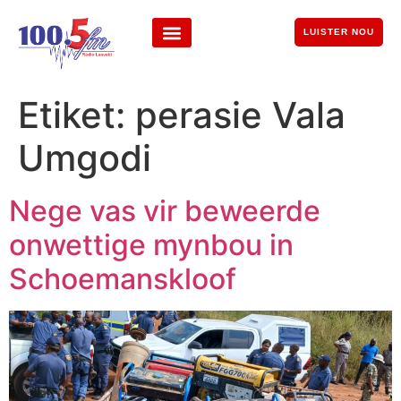
LUISTER NOU
Etiket:
perasie Vala
Umgodi
Nege vas vir beweerde
onwettige mynbou in
Schoemanskloof