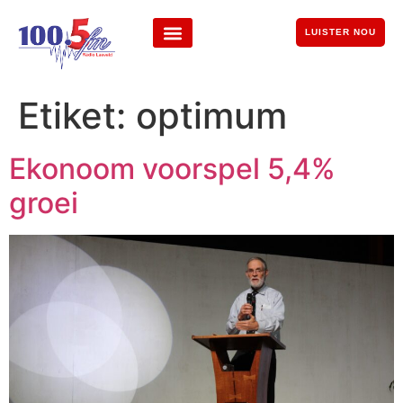
LUISTER NOU
Etiket:
optimum
Ekonoom voorspel 5,4%
groei