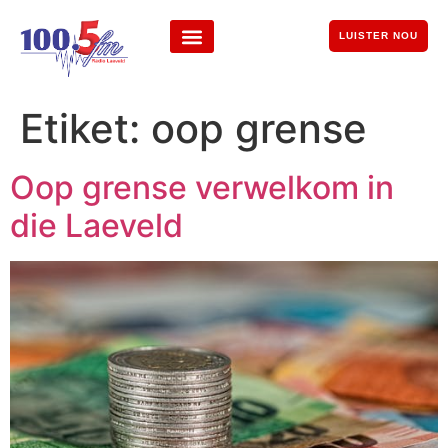
LUISTER NOU
Etiket:
oop grense
Oop grense verwelkom in
die Laeveld