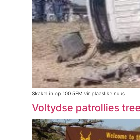
Skakel in op 100.5FM vir plaaslike nuus.
Voltydse patrollies tr