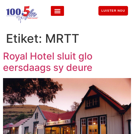
LUISTER NOU
Etiket:
MRTT
Royal Hotel sluit glo
eersdaags sy deure