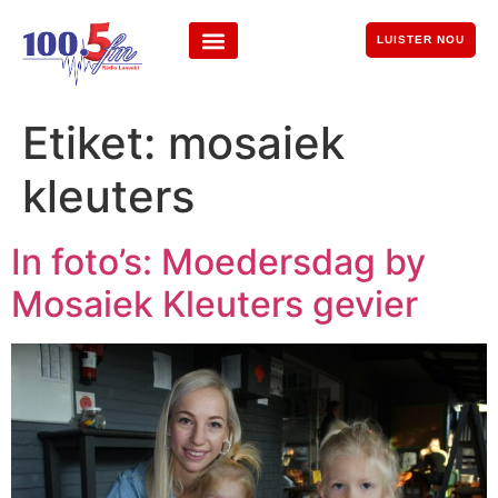
LUISTER NOU
Etiket:
mosaiek
kleuters
In foto’s: Moedersdag by
Mosaiek Kleuters gevier