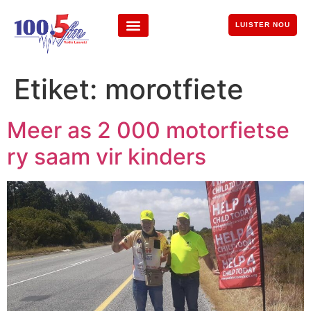
LUISTER NOU
Etiket:
morotfiete
Meer as 2 000 motorfietse
ry saam vir kinders