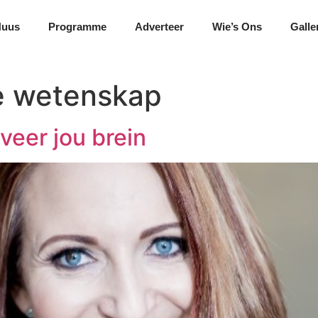
Nuus
Programme
Adverteer
Wie’s Ons
Galle
e wetenskap
iveer jou brein