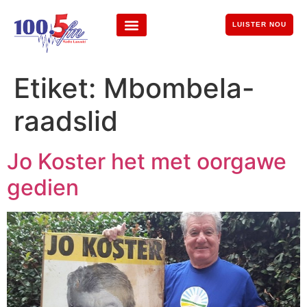
LUISTER NOU
Etiket:
Mbombela-
raadslid
Jo Koster het met oorgawe
gedien