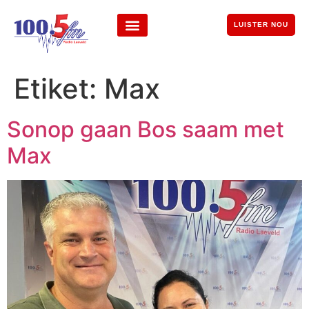
LUISTER NOU
Etiket:
Max
Sonop gaan Bos saam met
Max