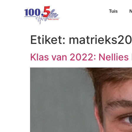
Tuis
Etiket:
matrieks2
Klas van 2022: Nellies