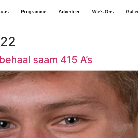
Nuus
Programme
Adverteer
Wie’s Ons
Galle
022
 behaal saam 415 A’s