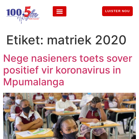
LUISTER NOU
Etiket:
matriek 2020
Nege nasieners toets sover
positief vir koronavirus in
Mpumalanga