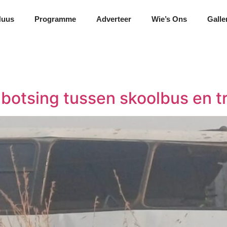
Nuus
Programme
Adverteer
Wie’s Ons
Galle
 botsing tussen skoolbus en t