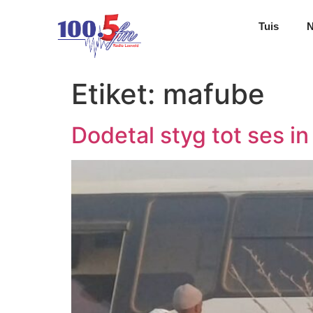
Tuis
Etiket:
mafube
Dodetal styg tot ses in