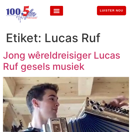
LUISTER NOU
Etiket:
Lucas Ruf
Jong wêreldreisiger Lucas
Ruf gesels musiek